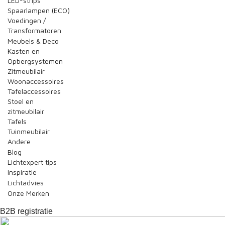
LED-strips
Spaarlampen (ECO)
Voedingen /
Transformatoren
Meubels & Deco
Kasten en
Opbergsystemen
Zitmeubilair
Woonaccessoires
Tafelaccessoires
Stoel en
zitmeubilair
Tafels
Tuinmeubilair
Andere
Blog
Lichtexpert tips
Inspiratie
Lichtadvies
Onze Merken
B2B registratie