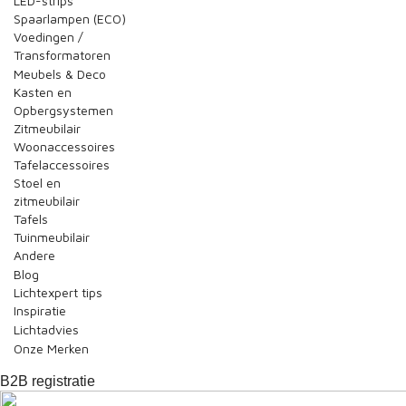
LED-strips
Spaarlampen (ECO)
Voedingen /
Transformatoren
Meubels & Deco
Kasten en
Opbergsystemen
Zitmeubilair
Woonaccessoires
Tafelaccessoires
Stoel en
zitmeubilair
Tafels
Tuinmeubilair
Andere
Blog
Lichtexpert tips
Inspiratie
Lichtadvies
Onze Merken
B2B registratie