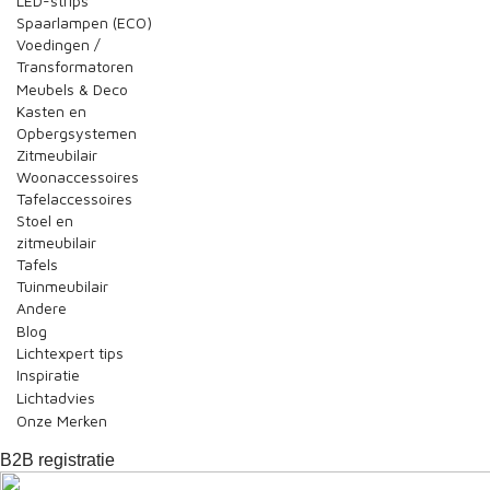
LED-strips
Spaarlampen (ECO)
Voedingen /
Transformatoren
Meubels & Deco
Kasten en
Opbergsystemen
Zitmeubilair
Woonaccessoires
Tafelaccessoires
Stoel en
zitmeubilair
Tafels
Tuinmeubilair
Andere
Blog
Lichtexpert tips
Inspiratie
Lichtadvies
Onze Merken
B2B registratie