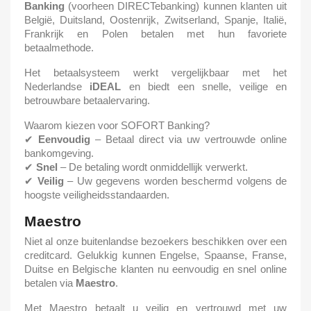
Banking
(voorheen DIRECTebanking) kunnen klanten uit
België, Duitsland, Oostenrijk, Zwitserland, Spanje, Italië,
Frankrijk en Polen betalen met hun favoriete
betaalmethode.
Het betaalsysteem werkt vergelijkbaar met het
Nederlandse
iDEAL
en biedt een snelle, veilige en
betrouwbare betaalervaring.
Waarom kiezen voor SOFORT Banking?
✔
Eenvoudig
– Betaal direct via uw vertrouwde online
bankomgeving.
✔
Snel
– De betaling wordt onmiddellijk verwerkt.
✔
Veilig
– Uw gegevens worden beschermd volgens de
hoogste veiligheidsstandaarden.
Maestro
Niet al onze buitenlandse bezoekers beschikken over een
creditcard. Gelukkig kunnen Engelse, Spaanse, Franse,
Duitse en Belgische klanten nu eenvoudig en snel online
betalen via
Maestro
.
Met Maestro betaalt u veilig en vertrouwd met uw