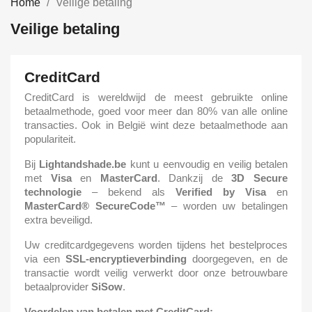
Home
Veilige betaling
Veilige betaling
CreditCard
CreditCard is wereldwijd de meest gebruikte online
betaalmethode, goed voor meer dan 80% van alle online
transacties. Ook in België wint deze betaalmethode aan
populariteit.
Bij
Lightandshade.be
kunt u eenvoudig en veilig betalen
met
Visa
en
MasterCard
. Dankzij de
3D Secure
technologie
– bekend als
Verified by Visa
en
MasterCard® SecureCode™
– worden uw betalingen
extra beveiligd.
Uw creditcardgegevens worden tijdens het bestelproces
via een
SSL-encryptieverbinding
doorgegeven, en de
transactie wordt veilig verwerkt door onze betrouwbare
betaalprovider
SiSow
.
Voordelen van betalen met CreditCard: