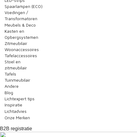
LED-strips
Spaarlampen (ECO)
Voedingen /
Transformatoren
Meubels & Deco
Kasten en
Opbergsystemen
Zitmeubilair
Woonaccessoires
Tafelaccessoires
Stoel en
zitmeubilair
Tafels
Tuinmeubilair
Andere
Blog
Lichtexpert tips
Inspiratie
Lichtadvies
Onze Merken
B2B registratie