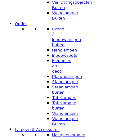
Verlichtingsobjecten
Buiten
Wandlampen
Buiten
Outlet
Grond
/
Inbouwlampen
buiten
Hanglampen
Inbouwspots
Meubelen
en
deco
Plafondlampen
Staanlampen
Staanlampen
buiten
Tafellampen
Tafellampen
buiten
Wandlampen
Wandlampen
Buiten
Lampen & Accessoires
Halogeenlampen