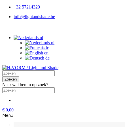
+32 57214329
info@lightandshade.be
nl
nl
fr
en
de
Zoeken
Naar wat bent u op zoek?
€ 0,00
Menu
Menu