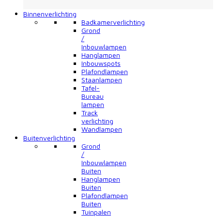
Terug
Binnenverlichting
Badkamerverlichting
Grond
/
Inbouwlampen
Hanglampen
Inbouwspots
Plafondlampen
Staanlampen
Tafel-
Bureau
lampen
Track
verlichting
Wandlampen
Buitenverlichting
Grond
/
Inbouwlampen
Buiten
Hanglampen
Buiten
Plafondlampen
Buiten
Tuinpalen