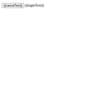
((loginText))
((cancelText))