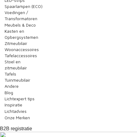
LED-strips
Spaarlampen (ECO)
Voedingen /
Transformatoren
Meubels & Deco
Kasten en
Opbergsystemen
Zitmeubilair
Woonaccessoires
Tafelaccessoires
Stoel en
zitmeubilair
Tafels
Tuinmeubilair
Andere
Blog
Lichtexpert tips
Inspiratie
Lichtadvies
Onze Merken
B2B registratie