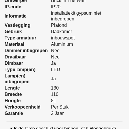
Ontwerper
Brick In The Wall
IP-code
IP20
installatiekit gypsum niet
Informatie
inbegrepen
Vastlegging
Plafond
Gebruik
Badkamer
Type armatuur
inbouwspot
Materiaal
Aluminium
Dimmer inbegrepen
Nee
Draaibaar
Nee
Dimbaar
Ja
Type lamp(en)
LED
Lamp(en)
Ja
inbegrepen
Lengte
130
Breedte
110
Hoogte
81
Verkoopeenheid
Per Stuk
Garantie
2 Jaar
Is de lamp geschikt voor binnen- of buitengebruik?