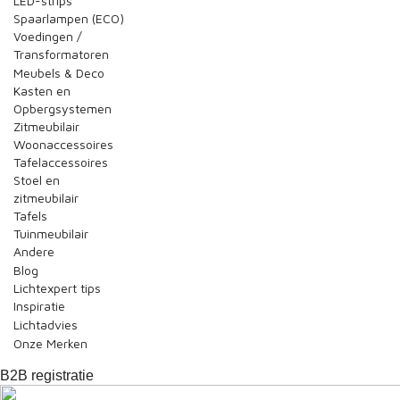
LED-strips
Spaarlampen (ECO)
Voedingen /
Transformatoren
Meubels & Deco
Kasten en
Opbergsystemen
Zitmeubilair
Woonaccessoires
Tafelaccessoires
Stoel en
zitmeubilair
Tafels
Tuinmeubilair
Andere
Blog
Lichtexpert tips
Inspiratie
Lichtadvies
Onze Merken
B2B registratie