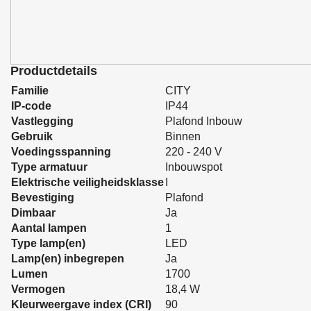
Productdetails
Familie
CITY
IP-code
IP44
Vastlegging
Plafond Inbouw
Gebruik
Binnen
Voedingsspanning
220 - 240 V
Type armatuur
Inbouwspot
Elektrische veiligheidsklasse
I
Bevestiging
Plafond
Dimbaar
Ja
Aantal lampen
1
Type lamp(en)
LED
Lamp(en) inbegrepen
Ja
Lumen
1700
Vermogen
18,4 W
Kleurweergave index (CRI)
90