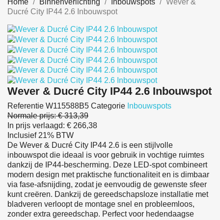
Home
Binnenverlichting
Inbouwspots
Wever &
Ducré City IP44 2.6 Inbouwspot
Wever & Ducré City IP44 2.6 Inbouwspot
Referentie
W115588B5
Categorie
Inbouwspots
Normale prijs:
€ 313,39
In prijs verlaagd:
€ 266,38
Inclusief 21% BTW
De Wever & Ducré City IP44 2.6 is een stijlvolle
inbouwspot die ideaal is voor gebruik in vochtige ruimtes
dankzij de IP44-bescherming. Deze LED-spot combineert
modern design met praktische functionaliteit en is dimbaar
via fase-afsnijding, zodat je eenvoudig de gewenste sfeer
kunt creëren. Dankzij de gereedschapsloze installatie met
bladveren verloopt de montage snel en probleemloos,
zonder extra gereedschap. Perfect voor hedendaagse