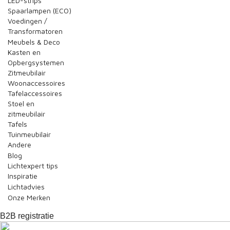
LED-strips
Spaarlampen (ECO)
Voedingen /
Transformatoren
Meubels & Deco
Kasten en
Opbergsystemen
Zitmeubilair
Woonaccessoires
Tafelaccessoires
Stoel en
zitmeubilair
Tafels
Tuinmeubilair
Andere
Blog
Lichtexpert tips
Inspiratie
Lichtadvies
Onze Merken
B2B registratie