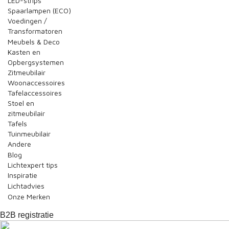
LED-strips
Spaarlampen (ECO)
Voedingen /
Transformatoren
Meubels & Deco
Kasten en
Opbergsystemen
Zitmeubilair
Woonaccessoires
Tafelaccessoires
Stoel en
zitmeubilair
Tafels
Tuinmeubilair
Andere
Blog
Lichtexpert tips
Inspiratie
Lichtadvies
Onze Merken
B2B registratie